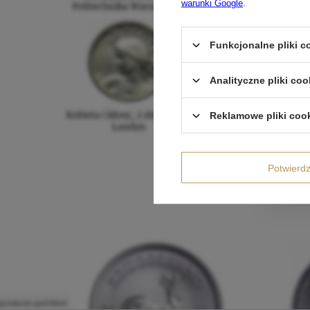
warunki Google
.
Funkcjonalne pliki 
Analityczne pliki coo
Reklamowe pliki coo
Potwier