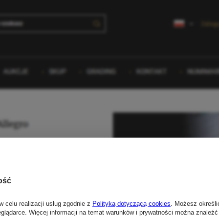
ość
w celu realizacji usług zgodnie z
Polityką dotyczącą cookies
. Możesz określi
eglądarce. Więcej informacji na temat warunków i prywatności można znaleźć