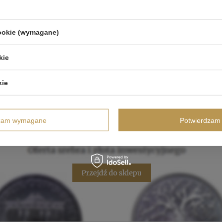
cookie (wymagane)
kie
kie
dzam wymagane
Potwierdzam 