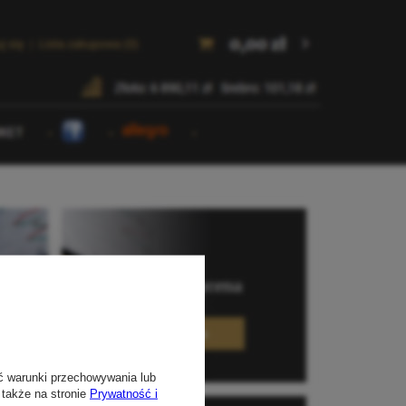
ć warunki przechowywania lub
 także na stronie
Prywatność i