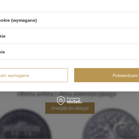
cookie (wymagane)
kie
kie
dzam wymagane
Potwierdzam 