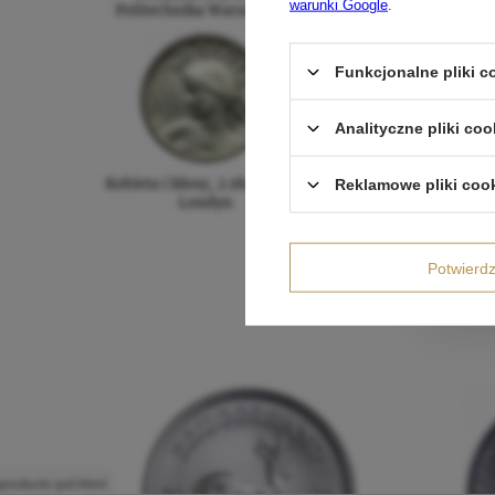
warunki Google
.
Funkcjonalne pliki 
Analityczne pliki coo
Reklamowe pliki coo
Potwier