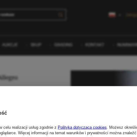
ość
w celu realizacji usług zgodnie z
Polityką dotyczącą cookies
. Możesz określi
eglądarce. Więcej informacji na temat warunków i prywatności można znaleźć