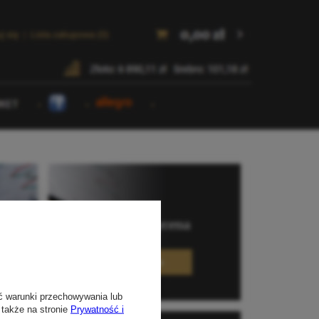
ć warunki przechowywania lub
 także na stronie
Prywatność i