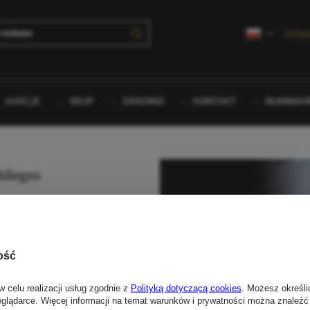
ość
w celu realizacji usług zgodnie z
Polityką dotyczącą cookies
. Możesz określi
eglądarce. Więcej informacji na temat warunków i prywatności można znaleźć