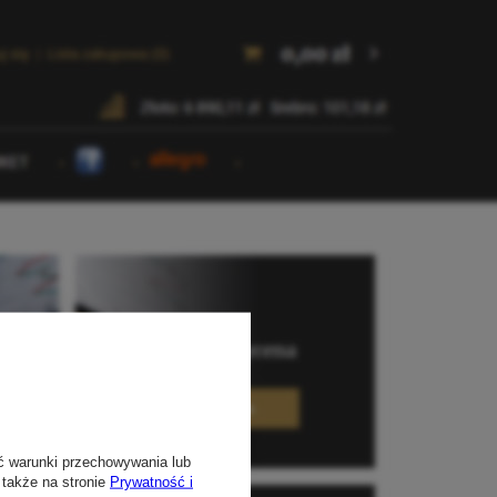
ć warunki przechowywania lub
 także na stronie
Prywatność i