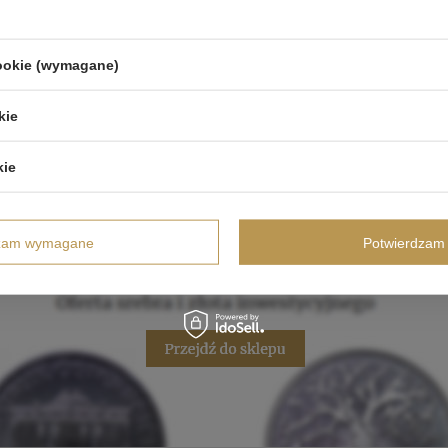
cookie (wymagane)
kie
kie
dzam wymagane
Potwierdzam 