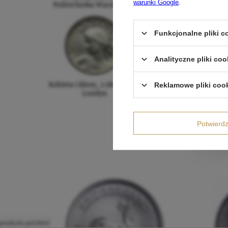
warunki Google
.
Funkcjonalne pliki 
Analityczne pliki coo
Reklamowe pliki coo
Potwier