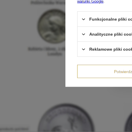
warunki Google
.
Funkcjonalne pliki 
Analityczne pliki coo
Reklamowe pliki coo
Potwier