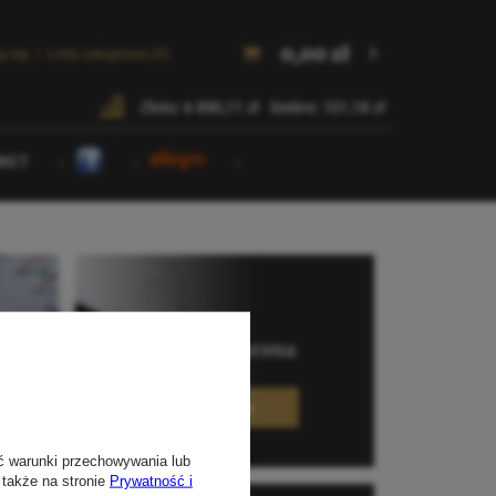
ć warunki przechowywania lub
 także na stronie
Prywatność i