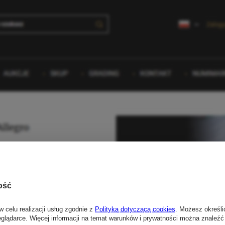
ość
w celu realizacji usług zgodnie z
Polityką dotyczącą cookies
. Możesz określi
eglądarce. Więcej informacji na temat warunków i prywatności można znaleźć