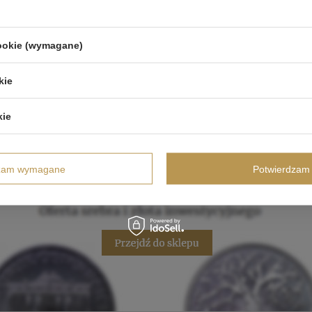
cookie (wymagane)
kie
kie
dzam wymagane
Potwierdzam 