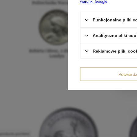
warunki Google
.
Funkcjonalne pliki 
Analityczne pliki coo
Reklamowe pliki coo
Potwier