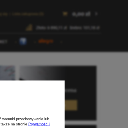
ć warunki przechowywania lub
 także na stronie
Prywatność i