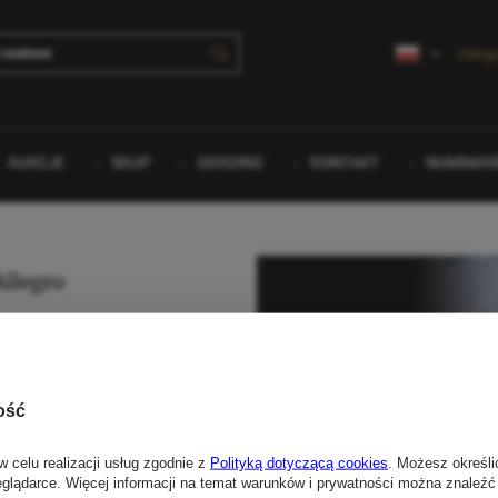
ość
w celu realizacji usług zgodnie z
Polityką dotyczącą cookies
. Możesz określi
eglądarce. Więcej informacji na temat warunków i prywatności można znaleźć