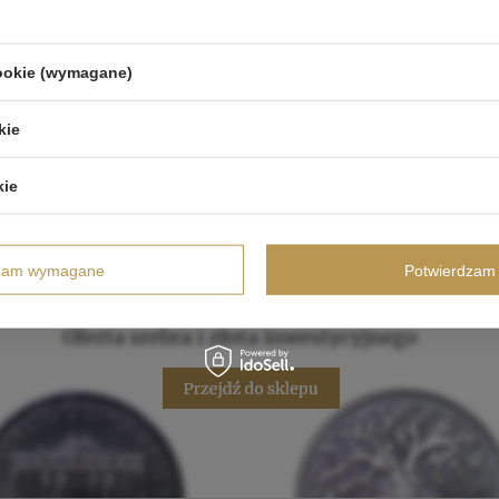
cookie (wymagane)
kie
kie
dzam wymagane
Potwierdzam 