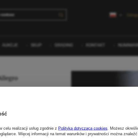
ość
w celu realizacji usług zgodnie z
Polityką dotyczącą cookies
. Możesz określi
eglądarce. Więcej informacji na temat warunków i prywatności można znaleźć