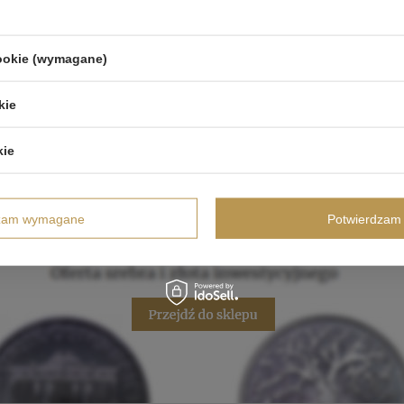
cookie (wymagane)
kie
kie
dzam wymagane
Potwierdzam 