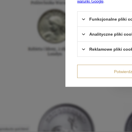
warunki Google
.
Funkcjonalne pliki 
Analityczne pliki coo
Reklamowe pliki coo
Potwier