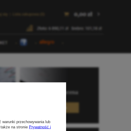
ć warunki przechowywania lub
 także na stronie
Prywatność i