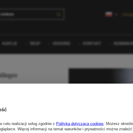
ość
w celu realizacji usług zgodnie z
Polityką dotyczącą cookies
. Możesz określi
eglądarce. Więcej informacji na temat warunków i prywatności można znaleźć