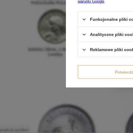
warunki Google
.
Funkcjonalne pliki 
Analityczne pliki coo
Reklamowe pliki coo
Potwier