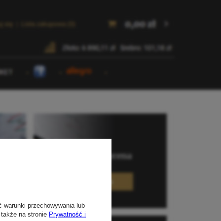
ć warunki przechowywania lub
 także na stronie
Prywatność i