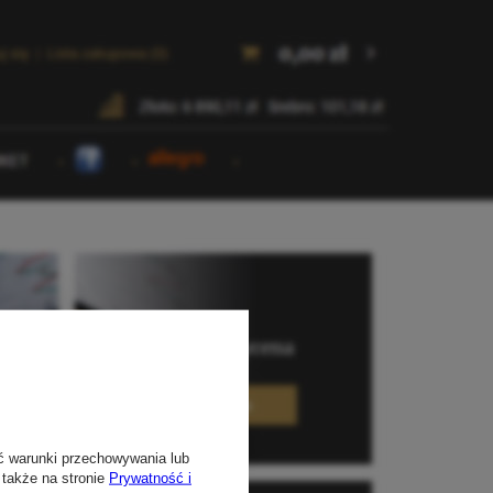
ć warunki przechowywania lub
 także na stronie
Prywatność i