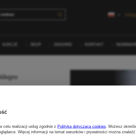
ość
w celu realizacji usług zgodnie z
Polityką dotyczącą cookies
. Możesz określi
eglądarce. Więcej informacji na temat warunków i prywatności można znaleźć