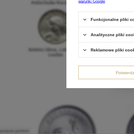
warunki Google
.
Funkcjonalne pliki 
Analityczne pliki coo
Reklamowe pliki coo
Potwier