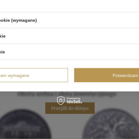
cookie (wymagane)
kie
kie
dzam wymagane
Potwierdzam 