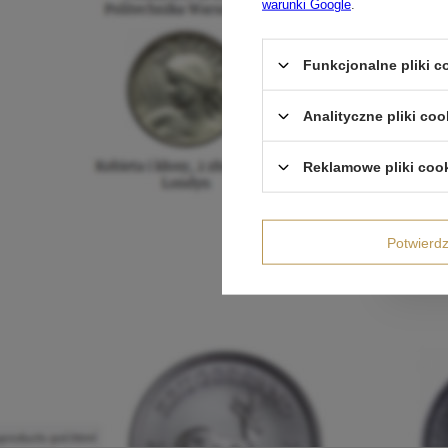
warunki Google
.
Funkcjonalne pliki 
Analityczne pliki coo
Reklamowe pliki coo
Potwier