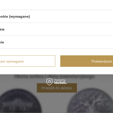
cookie (wymagane)
kie
kie
dzam wymagane
Potwierdzam 