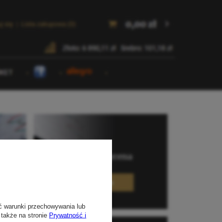
ć warunki przechowywania lub
 także na stronie
Prywatność i