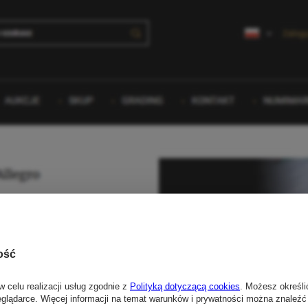
ość
w celu realizacji usług zgodnie z
Polityką dotyczącą cookies
. Możesz określi
eglądarce. Więcej informacji na temat warunków i prywatności można znaleźć