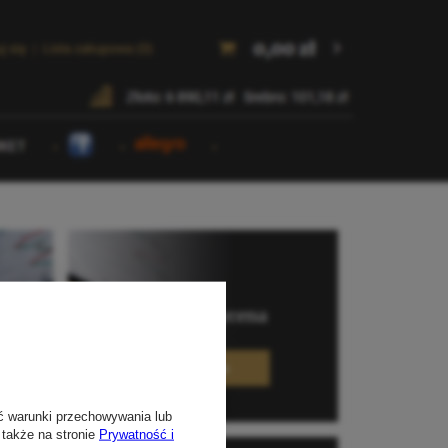
ć warunki przechowywania lub
 także na stronie
Prywatność i