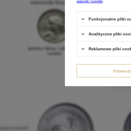
warunki Google
.
Funkcjonalne pliki 
Analityczne pliki coo
Reklamowe pliki coo
Potwier