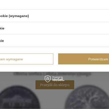
cookie (wymagane)
kie
kie
dzam wymagane
Potwierdzam 