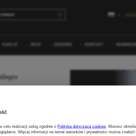
ość
w celu realizacji usług zgodnie z
Polityką dotyczącą cookies
. Możesz określi
eglądarce. Więcej informacji na temat warunków i prywatności można znaleźć