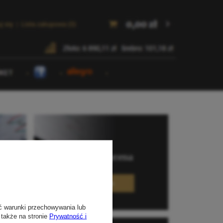
ć warunki przechowywania lub
 także na stronie
Prywatność i