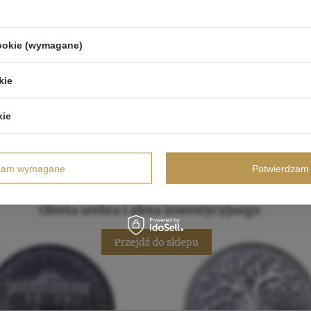
cookie (wymagane)
kie
kie
dzam wymagane
Potwierdzam 