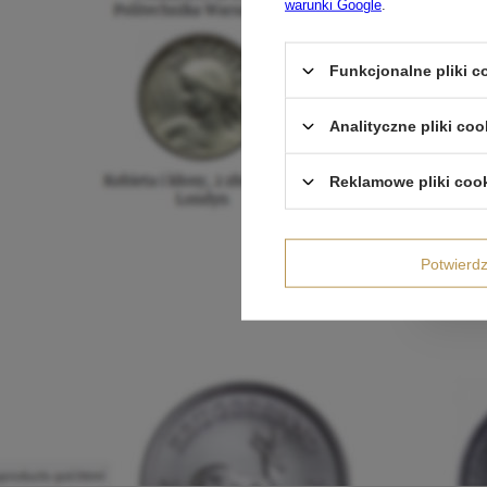
warunki Google
.
Funkcjonalne pliki 
Analityczne pliki coo
Reklamowe pliki coo
Potwier