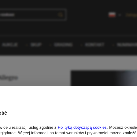
ość
w celu realizacji usług zgodnie z
Polityką dotyczącą cookies
. Możesz określi
eglądarce. Więcej informacji na temat warunków i prywatności można znaleźć