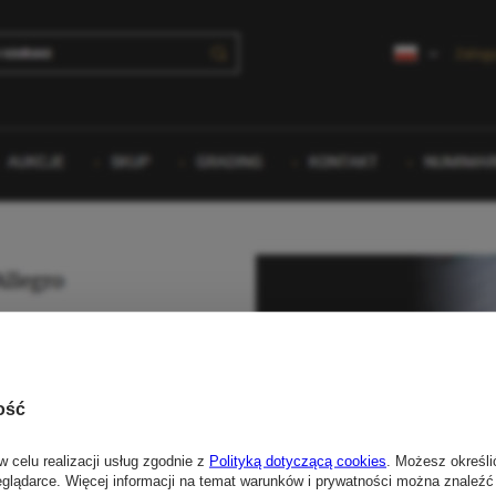
ość
w celu realizacji usług zgodnie z
Polityką dotyczącą cookies
. Możesz określi
eglądarce. Więcej informacji na temat warunków i prywatności można znaleźć