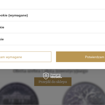
cookie (wymagane)
kie
kie
dzam wymagane
Potwierdzam 