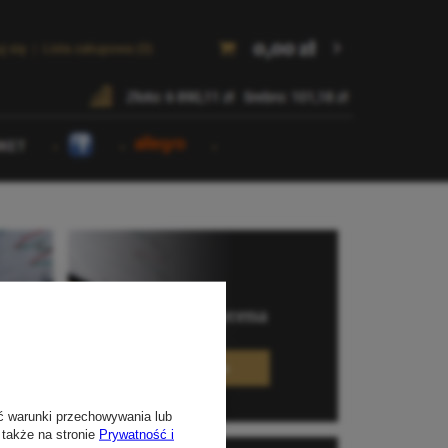
ć warunki przechowywania lub
 także na stronie
Prywatność i