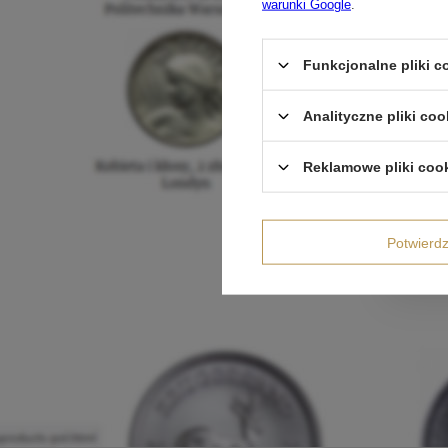
warunki Google
.
Funkcjonalne pliki 
Analityczne pliki coo
Reklamowe pliki coo
Potwier