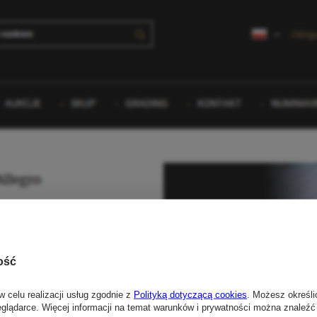
ość
w celu realizacji usług zgodnie z
Polityką dotyczącą cookies
. Możesz określi
eglądarce. Więcej informacji na temat warunków i prywatności można znaleźć