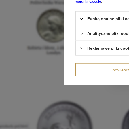
warunki Google
.
Funkcjonalne pliki 
Analityczne pliki coo
Reklamowe pliki coo
Potwier