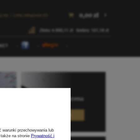
ć warunki przechowywania lub
 także na stronie
Prywatność i