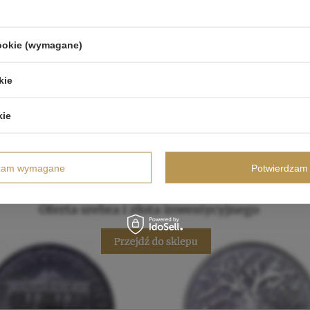
cookie (wymagane)
kie
kie
dzam wymagane
Potwierdzam 