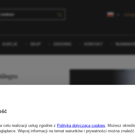
ość
w celu realizacji usług zgodnie z
Polityką dotyczącą cookies
. Możesz określi
eglądarce. Więcej informacji na temat warunków i prywatności można znaleźć