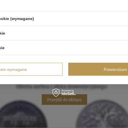
cookie (wymagane)
kie
kie
dzam wymagane
Potwierdzam 