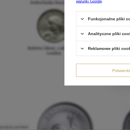
warunki Google
.
Funkcjonalne pliki 
Analityczne pliki coo
Reklamowe pliki coo
Potwier