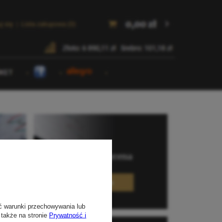
ć warunki przechowywania lub
 także na stronie
Prywatność i