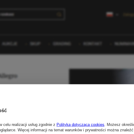
ość
w celu realizacji usług zgodnie z
Polityką dotyczącą cookies
. Możesz określi
eglądarce. Więcej informacji na temat warunków i prywatności można znaleźć