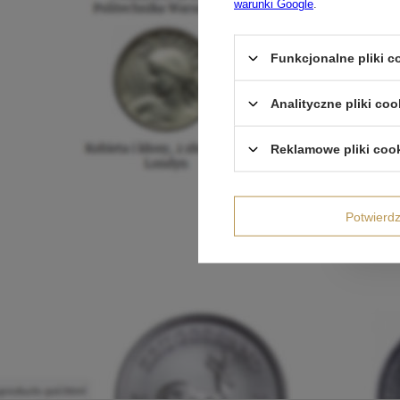
warunki Google
.
Funkcjonalne pliki 
Analityczne pliki coo
Reklamowe pliki coo
Potwier