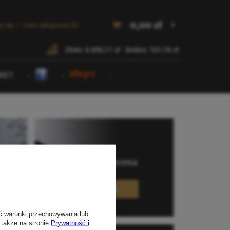
ć warunki przechowywania lub
 także na stronie
Prywatność i