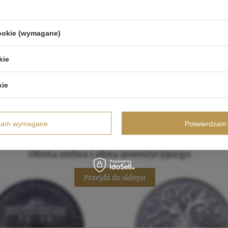
cookie (wymagane)
kie
kie
dzam wymagane
Potwierdzam 