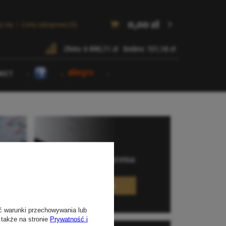
ć warunki przechowywania lub
 także na stronie
Prywatność i