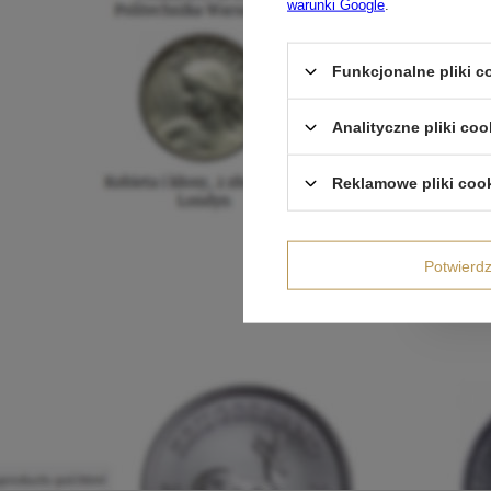
warunki Google
.
Funkcjonalne pliki 
Analityczne pliki coo
Reklamowe pliki coo
Potwier