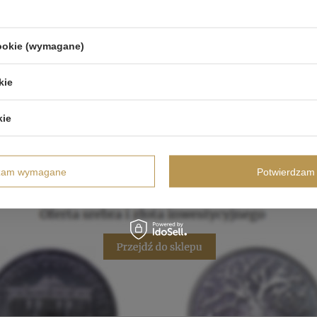
cookie (wymagane)
kie
kie
dzam wymagane
Potwierdzam 