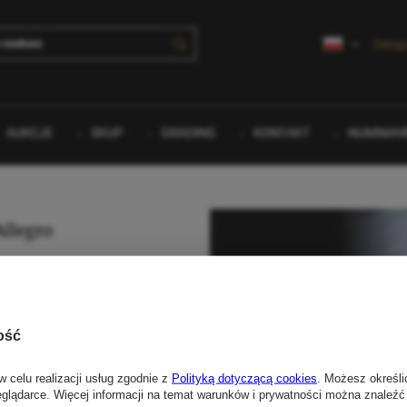
ość
w celu realizacji usług zgodnie z
Polityką dotyczącą cookies
. Możesz określi
eglądarce. Więcej informacji na temat warunków i prywatności można znaleźć