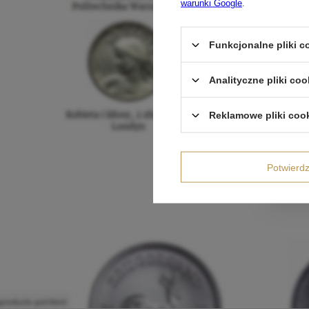
warunki Google
.
Funkcjonalne pliki 
Analityczne pliki coo
Reklamowe pliki coo
Potwier