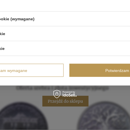
cookie (wymagane)
kie
kie
dzam wymagane
Potwierdzam 