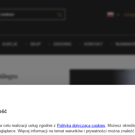
ość
w celu realizacji usług zgodnie z
Polityką dotyczącą cookies
. Możesz określi
eglądarce. Więcej informacji na temat warunków i prywatności można znaleźć