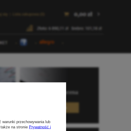
ć warunki przechowywania lub
 także na stronie
Prywatność i