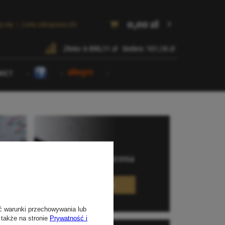
ć warunki przechowywania lub
 także na stronie
Prywatność i