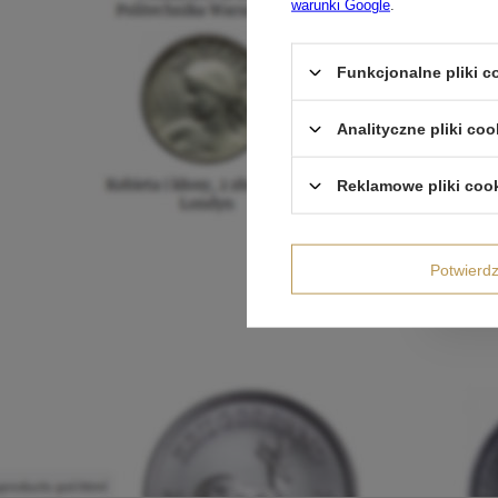
warunki Google
.
Funkcjonalne pliki 
Analityczne pliki coo
Reklamowe pliki coo
Potwier