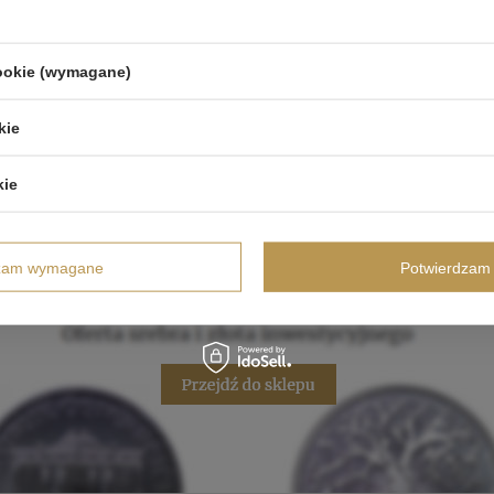
cookie (wymagane)
kie
kie
dzam wymagane
Potwierdzam 