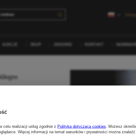
ość
w celu realizacji usług zgodnie z
Polityką dotyczącą cookies
. Możesz określi
eglądarce. Więcej informacji na temat warunków i prywatności można znaleźć