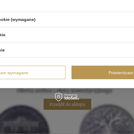
cookie (wymagane)
kie
kie
dzam wymagane
Potwierdzam 