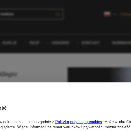
ość
w celu realizacji usług zgodnie z
Polityką dotyczącą cookies
. Możesz określi
eglądarce. Więcej informacji na temat warunków i prywatności można znaleźć