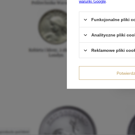
warunki Google
.
Funkcjonalne pliki 
Analityczne pliki coo
Reklamowe pliki coo
Potwier