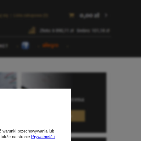
ć warunki przechowywania lub
 także na stronie
Prywatność i