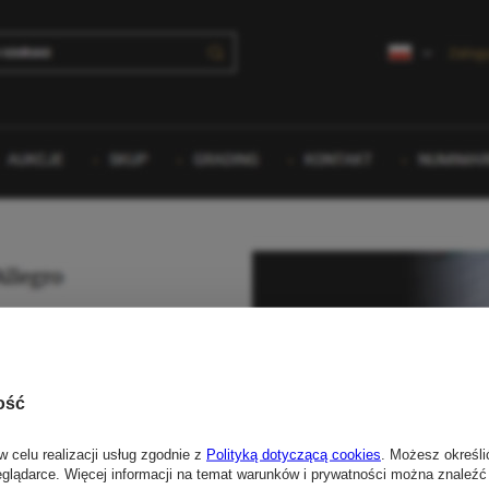
ość
w celu realizacji usług zgodnie z
Polityką dotyczącą cookies
. Możesz określi
eglądarce. Więcej informacji na temat warunków i prywatności można znaleźć