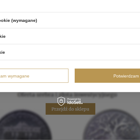
cookie (wymagane)
kie
kie
dzam wymagane
Potwierdzam 