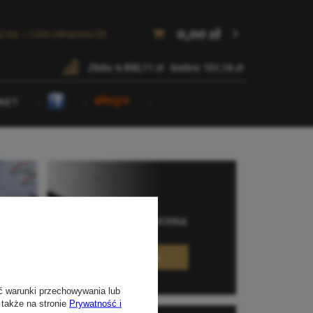
ć warunki przechowywania lub
 także na stronie
Prywatność i