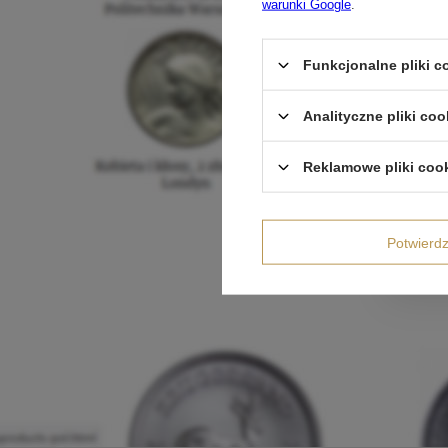
warunki Google
.
Funkcjonalne pliki 
Analityczne pliki coo
Reklamowe pliki coo
Potwier