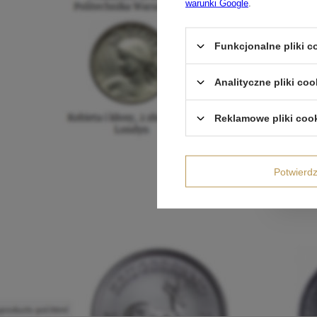
warunki Google
.
Funkcjonalne pliki 
Analityczne pliki coo
Reklamowe pliki coo
Potwier