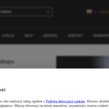
ość
w celu realizacji usług zgodnie z
Polityką dotyczącą cookies
. Możesz określi
eglądarce. Więcej informacji na temat warunków i prywatności można znaleźć