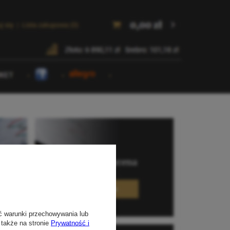
ć warunki przechowywania lub
 także na stronie
Prywatność i