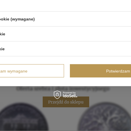
cookie (wymagane)
kie
kie
dzam wymagane
Potwierdzam 