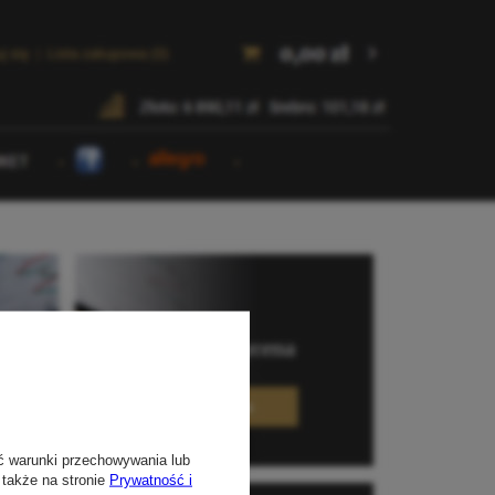
ć warunki przechowywania lub
 także na stronie
Prywatność i