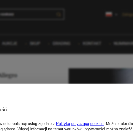
ość
w celu realizacji usług zgodnie z
Polityką dotyczącą cookies
. Możesz określi
eglądarce. Więcej informacji na temat warunków i prywatności można znaleźć