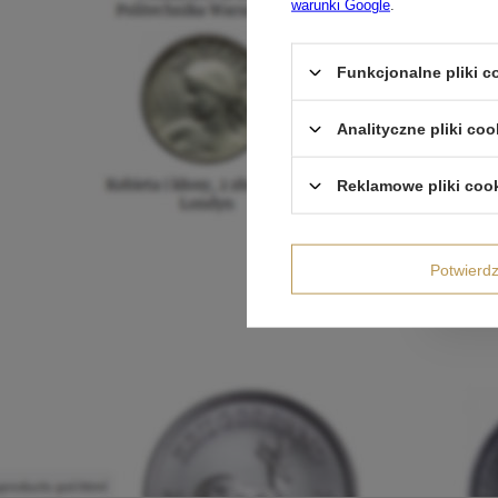
warunki Google
.
Funkcjonalne pliki 
Analityczne pliki coo
Reklamowe pliki coo
Potwier