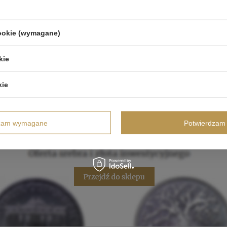
cookie (wymagane)
kie
kie
dzam wymagane
Potwierdzam 