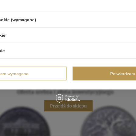
cookie (wymagane)
kie
kie
dzam wymagane
Potwierdzam 