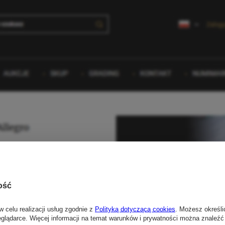
ość
w celu realizacji usług zgodnie z
Polityką dotyczącą cookies
. Możesz określi
eglądarce. Więcej informacji na temat warunków i prywatności można znaleźć