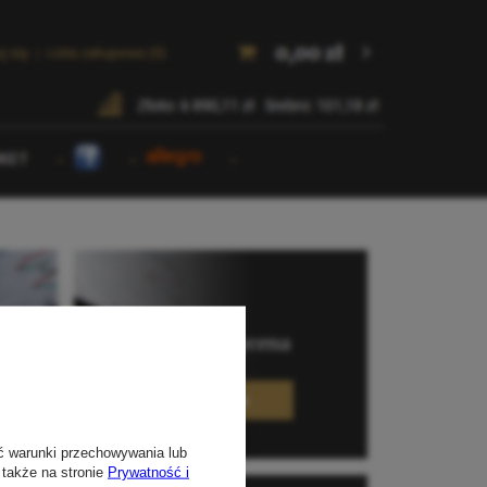
ć warunki przechowywania lub
 także na stronie
Prywatność i