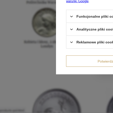
warunki Google
.
Funkcjonalne pliki 
Analityczne pliki coo
Reklamowe pliki coo
Potwier